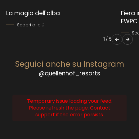
La magia dell'alba
Fiera 
EWPC 
Scopri di più
Sco
1
/
5
Seguici anche su Instagram
@quellenhof_resorts
Temporary issue loading your feed.
Please refresh the page. Contact
support if the error persists.