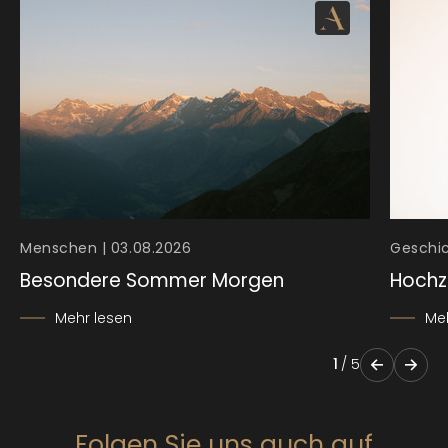
Menschen | 03.08.2026
Geschic
Besondere Sommer Morgen
Hochz
Mehr lesen
Me
1
/
5
Folgen Sie uns auch auf