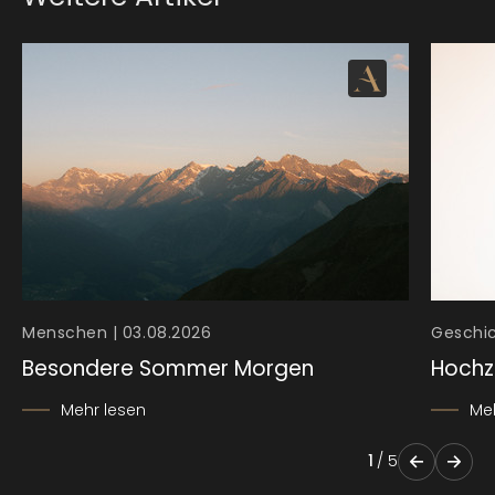
Menschen | 03.08.2026
Geschic
Besondere Sommer Morgen
Hochz
Mehr lesen
Me
1
/
5