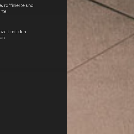
, raffinierte und
erte
nzeit mit den
gen