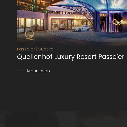
schönen Seiten des Lebens zu zelebrieren. Im
Quellenhof Luxury Resort Passeier finden Aktiv
und Genießer, Familien und Pärchen ihr
Urlaubsglück.
Passeier | Südtirol
Quellenhof Luxury Resort Passeier
Mehr lesen