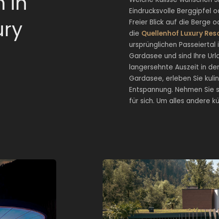
 in
Eindrucksvolle Berggipfel 
ury
Freier Blick auf die Berge
die
Quellenhof Luxury Res
ursprünglichen Passeiertal 
Gardasee und sind Ihre Urla
langersehnte Auszeit in de
Gardasee, erleben Sie kuli
Entspannung. Nehmen Sie sic
für sich. Um alles andere k
Eine zauberhafte Lagune
von Berghängen und umg