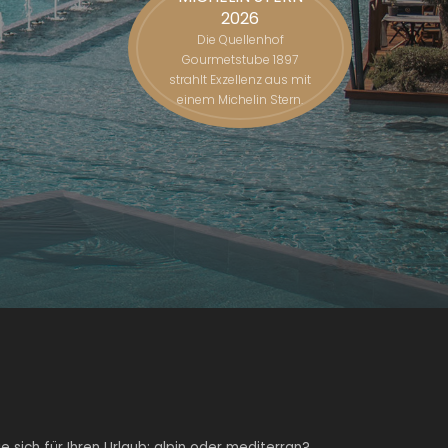
2026
Die Quellenhof
Gourmetstube 1897
strahlt Exzellenz aus mit
einem Michelin Stern.
 sich für Ihren Urlaub: alpin oder mediterran?