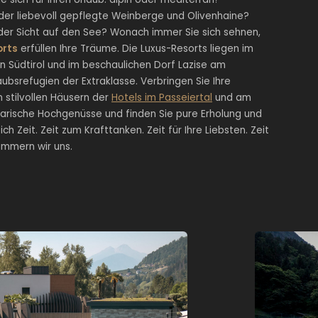
oder liebevoll gepflegte Weinberge und Olivenhaine?
 oder Sicht auf den See? Wonach immer Sie sich sehnen,
orts
erfüllen Ihre Träume. Die Luxus-Resorts liegen im
in Südtirol und im beschaulichen Dorf Lazise am
ubsrefugien der Extraklasse. Verbringen Sie Ihre
n stilvollen Häusern der
Hotels im Passeiertal
und am
narische Hochgenüsse und finden Sie pure Erholung und
h Zeit. Zeit zum Krafttanken. Zeit für Ihre Liebsten. Zeit
ümmern wir uns.
 mit Südseeflair, umarmt
Sa
eben von stilvollen