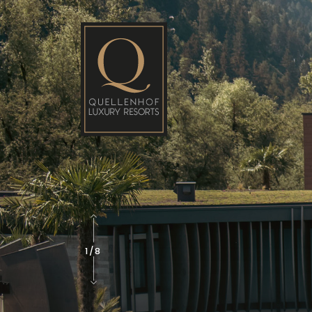
2
/
8