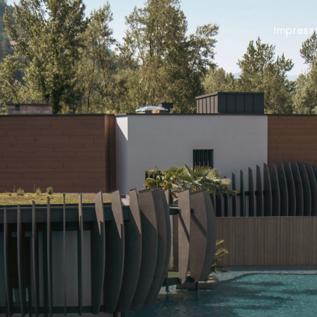
Impressionen
Gutscheine
Anru
Impress
Quellenhof Luxury Resort Passeier
Quellenhof Luxury Resort Passeier
Quellenhof Luxury Resort Passe
Quellenhof Luxury Re
Quellenhof See Lodge
Quellenhof See Lodge
Quellenhof See Lodge
Quellenhof See Lod
Hotel | Chalet Das Alpenschlössel
Hotel | Chalet Das Alpenschlössel
Hotel | Chalet Das Alpenschlös
Hotel | Chalet Das A
Quellenhof Luxury Resort Lazise
Quellenhof Luxury Resort Lazise
Quellenhof Luxury Resort Lazis
Quellenhof Luxury Re