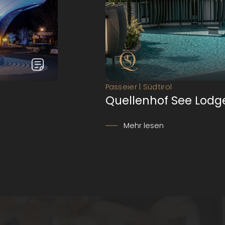
Suiten und Villen – die 
e
ein exklusiver Rückzugso
den Sie so noch nie ges
Passeier | Südtirol
Quellenhof See Lodg
Mehr lesen