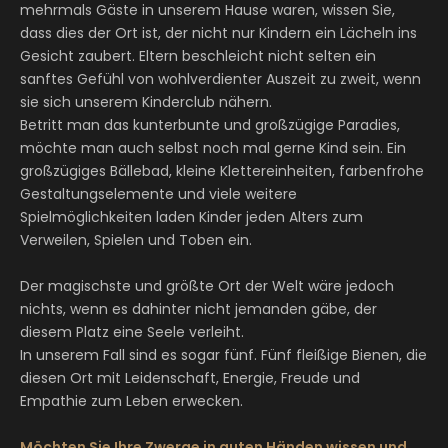
In die Zwischenablage kopiert
mehrmals Gäste in unserem Hause waren, wissen Sie,
dass dies der Ort ist, der nicht nur Kindern ein Lächeln ins
Gesicht zaubert. Eltern beschleicht nicht selten ein
sanftes Gefühl von wohlverdienter Auszeit zu zweit, wenn
sie sich unserem Kinderclub nähern.
Betritt man das kunterbunte und großzügige Paradies,
möchte man auch selbst noch mal gerne Kind sein. Ein
großzügiges Bällebad, kleine Klettereinheiten, farbenfrohe
Gestaltungselemente und viele weitere
Spielmöglichkeiten laden Kinder jeden Alters zum
Verweilen, Spielen und Toben ein.
Der magischste und größte Ort der Welt wäre jedoch
nichts, wenn es dahinter nicht jemanden gäbe, der
diesem Platz eine Seele verleiht.
In unserem Fall sind es sogar fünf. Fünf fleißige Bienen, die
diesen Ort mit Leidenschaft, Energie, Freude und
Empathie zum Leben erwecken.
Möchten Sie Ihre Zwerge in guten Händen wissen und