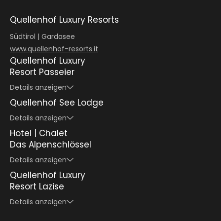
Quellenhof Luxury Resorts
Südtirol | Gardasee
www.quellenhof-resorts.it
Quellenhof Luxury
Resort Passeier
Details anzeigen
Quellenhof See Lodge
Details anzeigen
Hotel | Chalet
Das Alpenschlössel
Details anzeigen
Quellenhof Luxury
Quellenhof Luxury Resort Passeier
Quellenhof Luxury Resort Passeier
Quellenhof Luxury Resort Passeier
Resort Lazise
Quellenhof See Lodge
Quellenhof See Lodge
Quellenhof See Lodge
Details anzeigen
Quellenhof Luxury Resort Passeier
Hotel | Chalet Das Alpenschlössel
Hotel | Chalet Das Alpenschlössel
Hotel | Chalet Das Alpenschlössel
Quellenhof See Lodge
Quellenhof Luxury Resort Lazise
Quellenhof Luxury Resort Lazise
Quellenhof Luxury Resort Lazise