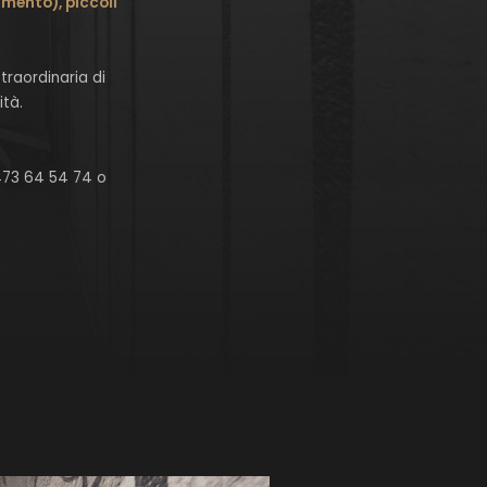
amento), piccoli
traordinaria di
ità.
473 64 54 74 o