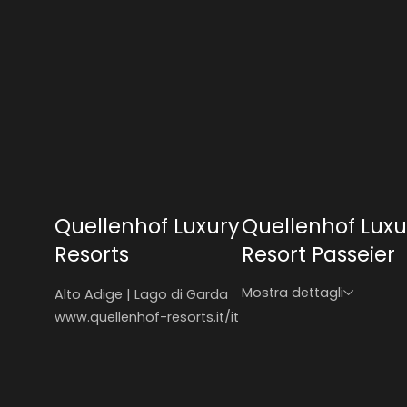
Quellenhof Luxury
Quellenhof Luxu
Resorts
Resort Passeier
Mostra dettagli
Alto Adige | Lago di Garda
www.quellenhof-resorts.it/it
Quellenhof Luxury Resort Pas
Quellenhof Luxury Resort Passiria
Quellenhof Lux
Quellenhof See Lodge
Quellenhof See Lodge
Quellenhof S
Hotel | Chalet Das Alpensch
Hotel | Chalet Das Alpenschlössel
Hotel | Chalet
Que
Q
Quellenhof Luxury Resort La
Quellenhof Luxury Resort Lazise
Quellenhof Lux
Hot
H