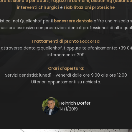
professionale per adulti, ragazzi e bambini, bleaching (sbianc
interventi chirurgici
e
riabilitazioni protesiche
.
istico nel Quellenhof per il
benessere dentale
offre una miscela s
essere esclusivo con prestazioni dentali professionali di alta qual
Trattamenti di pronto soccorso!
attraverso dental@quellenhof.it oppure telefonicamente: +39 0
internamente: 299
Orari d'apertura:
Servizi dentistici: lunedì - venerdì dalle ore 9.00 alle ore 12.00
Ulteriori appuntamenti su richiesta.
Heinrich Dorfer
14/1/2019