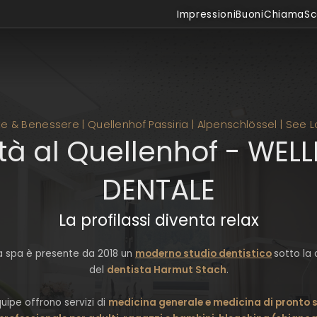
Impressioni
Buoni
Chiama
Sc
Quellenhof Luxury Resort Passeier
Quellenhof Luxury Resort Passeier
Quellenhof See Lodge
Quellenhof See Lodge
Hotel | Chalet Das Alpenschlössel
Hotel | Chalet Das Alpenschlössel
Quellenhof Luxury Resort Lazise
Quellenhof Luxury Resort Lazise
te & Benessere | Quellenhof Passiria | Alpenschlössel | See 
tà al Quellenhof - WEL
DENTALE
La profilassi diventa relax
ea spa è presente da 2018 un
moderno studio dentistico
sotto la
del
dentista Harmut Stach
.
quipe offrono servizi di
medicina generale e medicina di pronto 