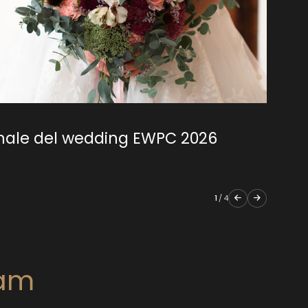
onale del wedding EWPC 2026
1
/
4
ram