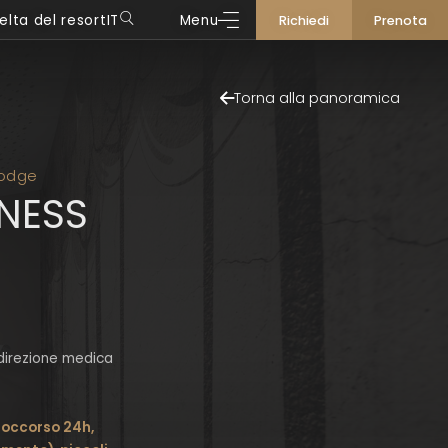
elta del resort
IT
Menu
Richiedi
Prenota
DE
Quellenhof Luxury Resort Passeier
IT
Torna alla panoramica
Quellenhof See Lodge
Hotel | Chalet Das Alpenschlössel
Quellenhof Luxury Resort Lazise
Lodge
LNESS
 direzione medica
soccorso 24h,