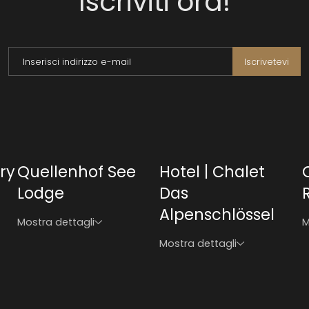
Iscriviti ora!
Inserisci indirizzo e-mail
Iscrivetevi
ry
Quellenhof See
Hotel | Chalet
Lodge
Das
Alpenschlössel
Mostra dettagli
M
Mostra dettagli
siria
ury Resort Passiria
Quellenhof Luxury Resort Passiria
ee Lodge
Quellenhof See Lodge
lössel
 Das Alpenschlössel
llenhof Luxury Resorts
uellenhof Luxury Resorts
Hotel | Chalet Das Alpenschlössel
zise
ury Resort Lazise
el | Chalet Das Alpenschlössel
otel | Chalet Das Alpenschlössel
Quellenhof Luxury Resort Lazise