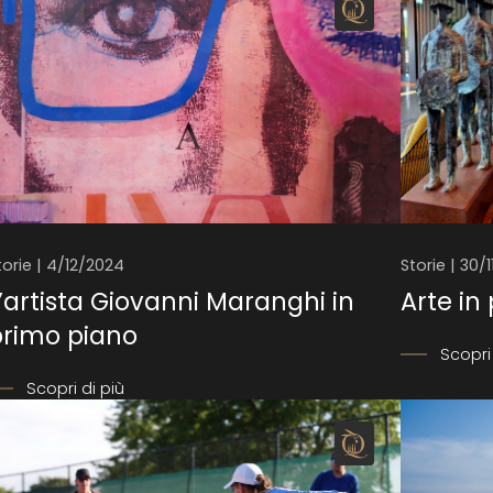
torie | 4/12/2024
Storie | 30/
’artista Giovanni Maranghi in
Arte in
primo piano
Scopri 
Scopri di più