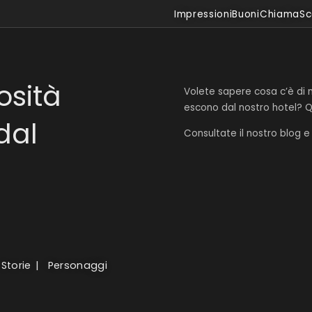
Impressioni
Buoni
Chiama
Sc
Quellenhof Luxury Resort Passeier
Quellenhof Luxury Resort Passeier
Quellenhof See Lodge
Quellenhof See Lodge
Hotel | Chalet Das Alpenschlössel
Hotel | Chalet Das Alpenschlössel
osità
Volete sapere cosa c’è di 
Quellenhof Luxury Resort Lazise
Quellenhof Luxury Resort Lazise
escono dal nostro hotel? Q
dal
Consultate il nostro blog e 
Storie
Personaggi