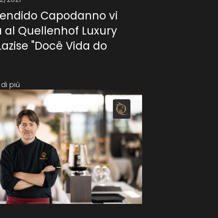
lendido Capodanno vi
 al Quellenhof Luxury
Lazise "Docê Vida do
di più