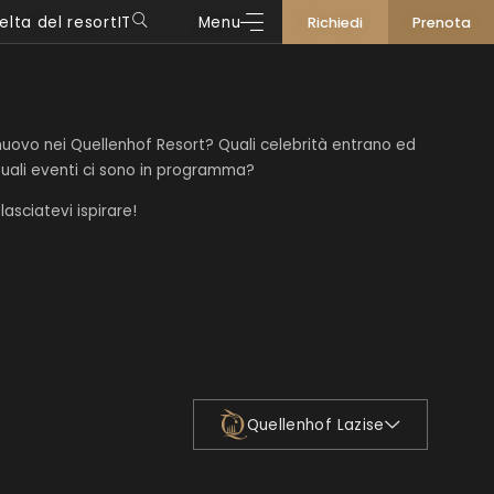
elta del resort
IT
Menu
Richiedi
Prenota
DE
Quellenhof Luxury Resort Passeier
IT
Quellenhof See Lodge
EN
Hotel | Chalet Das Alpenschlössel
nuovo nei Quellenhof Resort? Quali celebrità entrano ed
Quellenhof Luxury Resort Lazise
uali eventi ci sono in programma?
lasciatevi ispirare!
Quellenhof Lazise