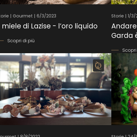
torie | Gourmet | 6/3/2023
Storie | 1/3
l miele di Lazise - l’oro liquido
Andare 
Garda è
Scopri di più
Scopri 
ourmet | 8/8/2022
Storie | 24/