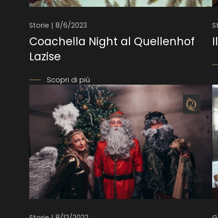
Storie | 8/6/2023
S
Coachella Night al Quellenhof
I
Lazise
Scopri di più
Storie | 8/12/2022
G